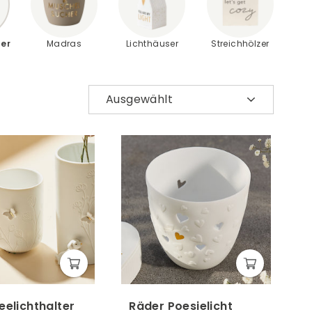
ter
Madras
Lichthäuser
Streichhölzer
Sortieren
eelichthalter
Räder Poesielicht