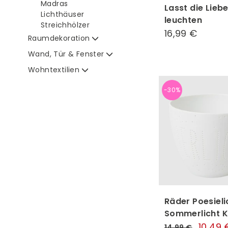
Madras
Lasst die Lieb
Lichthäuser
leuchten
Streichhölzer
16,99 €
16,99
Raumdekoration
€
Wand, Tür & Fenster
Wohntextilien
-30%
Räder Poesieli
Sommerlicht K
Normaler
Sonder
10,49 
14,99 €
14,99