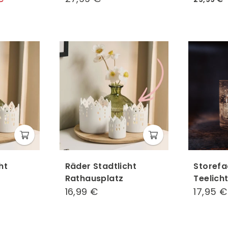
Preis
€
€
ht
Räder Stadtlicht
Storefa
Rathausplatz
Teelicht
16,99 €
16,99
17,95 €
€