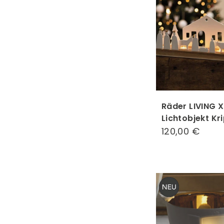
Räder LIVING 
Lichtobjekt Kr
120,00 €
120,0
€