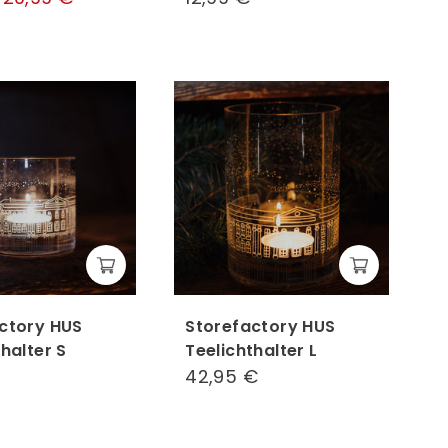
€
€
€
ctory HUS
Storefactory HUS
halter S
Teelichthalter L
17,95
42,95 €
42,95
€
€