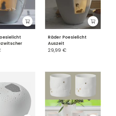
oesielicht
Räder Poesielicht
zwitscher
Auszeit
€
22,99
29,99 €
29,99
€
€