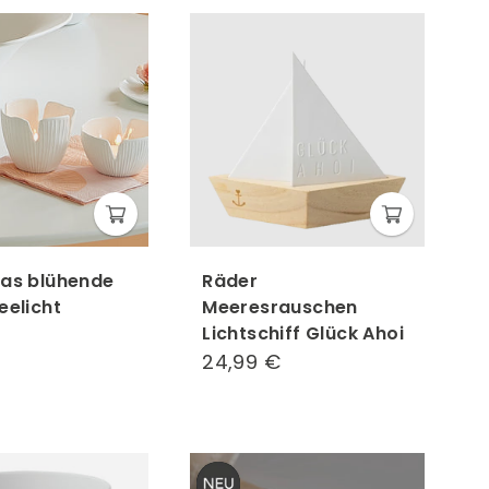
as blühende
Räder
eelicht
Meeresrauschen
Lichtschiff Glück Ahoi
14,99
24,99 €
24,99
€
€