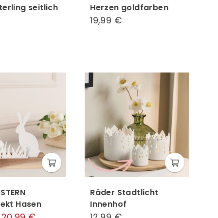
erling seitlich
Herzen goldfarben
17,99
19,99 €
19,99
€
€
OSTERN
Räder Stadtlicht
jekt Hasen
Innenhof
er
Sonderpreis
20,99 €
20,99
12,99 €
12,99
9,99