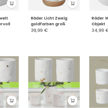
welt
Räder Licht Zweig
Räder 
rvoll
goldfarben groß
Objekt
39,99 €
39,99
34,99 
€