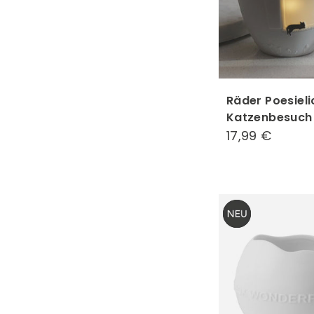
Räder Poesieli
Katzenbesuch
17,99 €
17,99
€