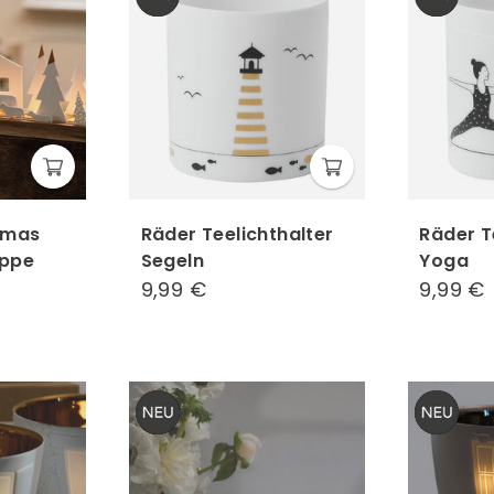
Xmas
Räder Teelichthalter
Räder T
ippe
Segeln
Yoga
0
9,99 €
9,99
9,99 €
€