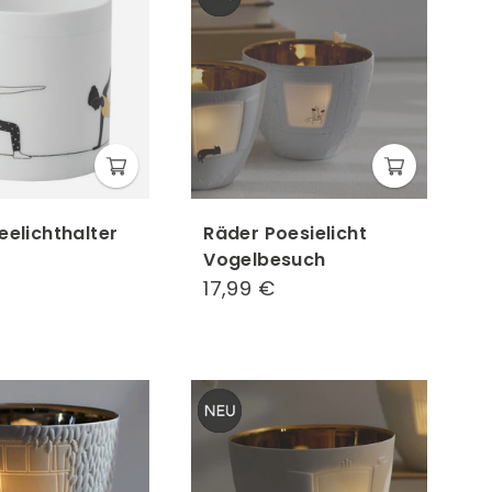
eelichthalter
Räder Poesielicht
Vogelbesuch
9,99
17,99 €
17,99
€
€