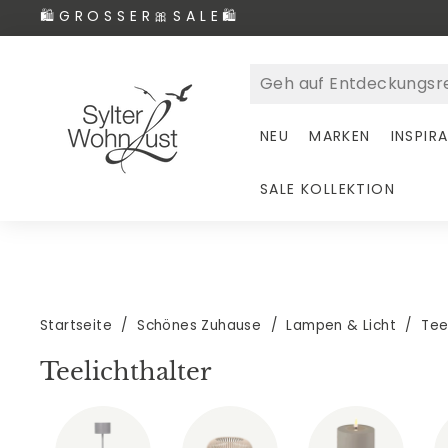
Direkt
🛍 G R O S S E R 🎀 S A L E 🛍
zum
Inhalt
S
y
l
NEU
MARKEN
INSPIR
t
e
SALE KOLLEKTION
r
W
o
h
n
Startseite
/
Schönes Zuhause
/
Lampen & Licht
/
Tee
L
Teelichthalter
u
s
t